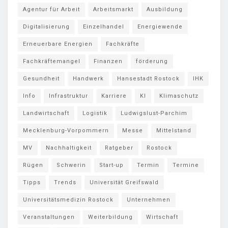
Agentur für Arbeit
Arbeitsmarkt
Ausbildung
Digitalisierung
Einzelhandel
Energiewende
Erneuerbare Energien
Fachkräfte
Fachkräftemangel
Finanzen
förderung
Gesundheit
Handwerk
Hansestadt Rostock
IHK
Info
Infrastruktur
Karriere
KI
Klimaschutz
Landwirtschaft
Logistik
Ludwigslust-Parchim
Mecklenburg-Vorpommern
Messe
Mittelstand
MV
Nachhaltigkeit
Ratgeber
Rostock
Rügen
Schwerin
Start-up
Termin
Termine
Tipps
Trends
Universität Greifswald
Universitätsmedizin Rostock
Unternehmen
Veranstaltungen
Weiterbildung
Wirtschaft