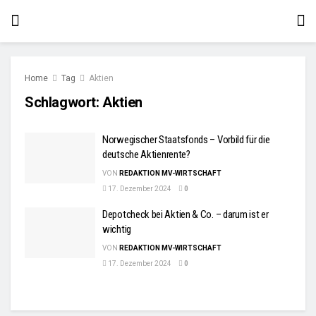
Home
Tag
Aktien
Schlagwort:
Aktien
Norwegischer Staatsfonds – Vorbild für die
deutsche Aktienrente?
VON
REDAKTION MV-WIRTSCHAFT
17. Dezember 2024
0
Depotcheck bei Aktien & Co. – darum ist er
wichtig
VON
REDAKTION MV-WIRTSCHAFT
17. Dezember 2024
0