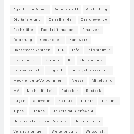
Agentur für Arbeit
Arbeitsmarkt
Ausbildung
Digitalisierung
Einzelhandel
Energiewende
Fachkräfte
Fachkräftemangel
Finanzen
förderung
Gesundheit
Handwerk
Hansestadt Rostock
IHK
Info
Infrastruktur
Investitionen
Karriere
KI
Klimaschutz
Landwirtschaft
Logistik
Ludwigslust-Parchim
Mecklenburg-Vorpommern
Messe
Mittelstand
MV
Nachhaltigkeit
Ratgeber
Rostock
Rügen
Schwerin
Start-up
Termin
Termine
Tipps
Trends
Universität Greifswald
Universitätsmedizin Rostock
Unternehmen
Veranstaltungen
Weiterbildung
Wirtschaft