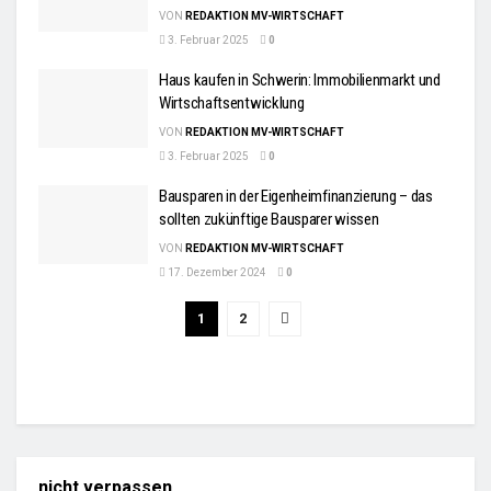
VON
REDAKTION MV-WIRTSCHAFT
3. Februar 2025
0
Haus kaufen in Schwerin: Immobilienmarkt und
Wirtschaftsentwicklung
VON
REDAKTION MV-WIRTSCHAFT
3. Februar 2025
0
Bausparen in der Eigenheimfinanzierung – das
sollten zukünftige Bausparer wissen
VON
REDAKTION MV-WIRTSCHAFT
17. Dezember 2024
0
1
2
nicht verpassen