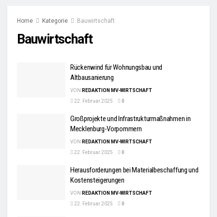
Home
Kategorie
Bauwirtschaft
Bauwirtschaft
Rückenwind für Wohnungsbau und
Altbausanierung
VON
REDAKTION MV-WIRTSCHAFT
22. Februar 2025
0
Großprojekte und Infrastrukturmaßnahmen in
Mecklenburg-Vorpommern
VON
REDAKTION MV-WIRTSCHAFT
22. Februar 2025
0
Herausforderungen bei Materialbeschaffung und
Kostensteigerungen
VON
REDAKTION MV-WIRTSCHAFT
22. Februar 2025
0