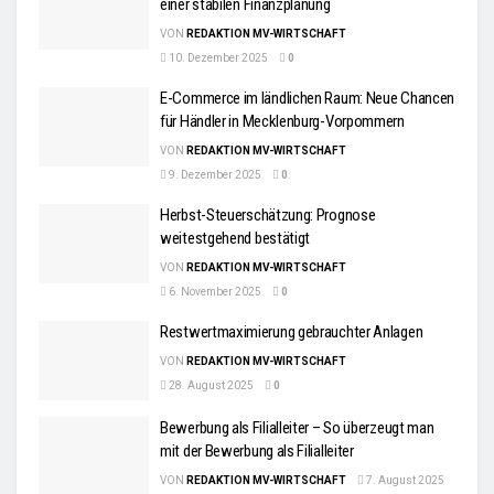
einer stabilen Finanzplanung
VON
REDAKTION MV-WIRTSCHAFT
10. Dezember 2025
0
E-Commerce im ländlichen Raum: Neue Chancen
für Händler in Mecklenburg-Vorpommern
VON
REDAKTION MV-WIRTSCHAFT
9. Dezember 2025
0
Herbst-Steuerschätzung: Prognose
weitestgehend bestätigt
VON
REDAKTION MV-WIRTSCHAFT
6. November 2025
0
Restwertmaximierung gebrauchter Anlagen
VON
REDAKTION MV-WIRTSCHAFT
28. August 2025
0
Bewerbung als Filialleiter – So überzeugt man
mit der Bewerbung als Filialleiter
VON
REDAKTION MV-WIRTSCHAFT
7. August 2025