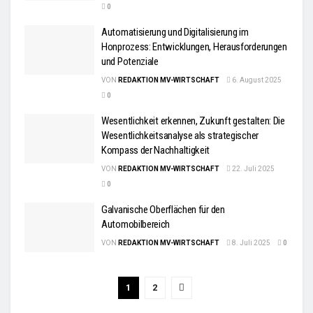
0
Automatisierung und Digitalisierung im
Honprozess: Entwicklungen, Herausforderungen
und Potenziale
VON
REDAKTION MV-WIRTSCHAFT
6. August 2025
0
Wesentlichkeit erkennen, Zukunft gestalten: Die
Wesentlichkeitsanalyse als strategischer
Kompass der Nachhaltigkeit
VON
REDAKTION MV-WIRTSCHAFT
22. Juli 2025
0
Galvanische Oberflächen für den
Automobilbereich
VON
REDAKTION MV-WIRTSCHAFT
8. Juli 2025
0
1
2