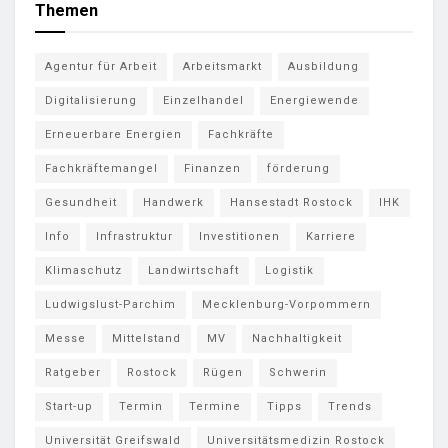
Themen
Agentur für Arbeit
Arbeitsmarkt
Ausbildung
Digitalisierung
Einzelhandel
Energiewende
Erneuerbare Energien
Fachkräfte
Fachkräftemangel
Finanzen
förderung
Gesundheit
Handwerk
Hansestadt Rostock
IHK
Info
Infrastruktur
Investitionen
Karriere
Klimaschutz
Landwirtschaft
Logistik
Ludwigslust-Parchim
Mecklenburg-Vorpommern
Messe
Mittelstand
MV
Nachhaltigkeit
Ratgeber
Rostock
Rügen
Schwerin
Start-up
Termin
Termine
Tipps
Trends
Universität Greifswald
Universitätsmedizin Rostock