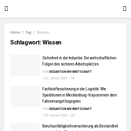
Home
Tag
Wissen
Schlagwort:
Wissen
Sicherheit in der Industrie: Die wirtschaftlichen
Folgen des sicheren Arbeitsplatzes
VON
REDAKTION MV-WIRTSCHAFT
20. Januar 2026
0
Fachkräftesicherung in der Logistik: Wie
Speditionen in Mecklenburg-Vorpommern dem
Fahrermangel begegnen
VON
REDAKTION MV-WIRTSCHAFT
20. Januar 2026
0
Berufsunfähigkeitsversicherung als Bestandteil