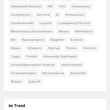
Hansestadt Rostock
IHK
Info
Infrastruktur
Investitionen
Karriere
KI
Klimaschutz
Landwirtschaft
Logistik
Ludwigslust-Parchim
Mecklenburg-Vorpommern
Messe
Mittelstand
MV
Nachhaltigkeit
Ratgeber
Rostock
Rügen
Schwerin
Start-up
Termin
Termine
Tipps
Trends
Universität Greifswald
Universitätsmedizin Rostock
Unternehmen
Veranstaltungen
Weiterbildung
Wirtschaft
Wissen
Zukunft
im Trend