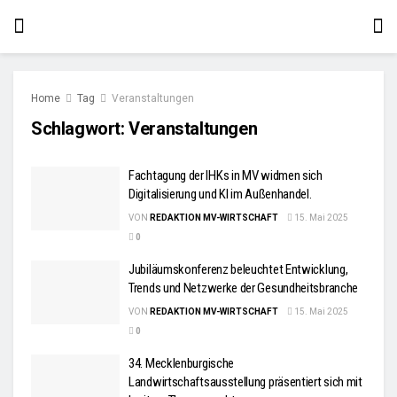
Home
Tag
Veranstaltungen
Schlagwort:
Veranstaltungen
Fachtagung der IHKs in MV widmen sich
Digitalisierung und KI im Außenhandel.
VON
REDAKTION MV-WIRTSCHAFT
15. Mai 2025
0
Jubiläumskonferenz beleuchtet Entwicklung,
Trends und Netzwerke der Gesundheitsbranche
VON
REDAKTION MV-WIRTSCHAFT
15. Mai 2025
0
34. Mecklenburgische
Landwirtschaftsausstellung präsentiert sich mit