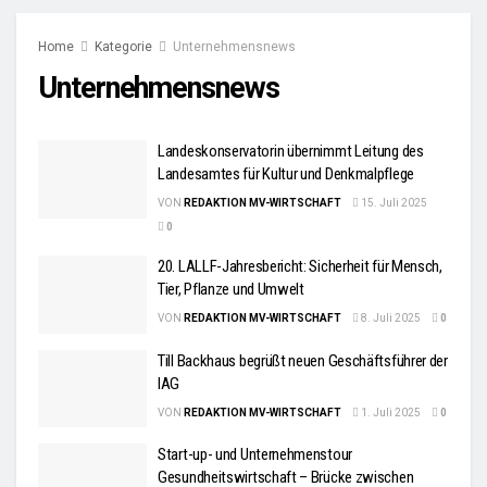
Home
Kategorie
Unternehmensnews
Unternehmensnews
Landeskonservatorin übernimmt Leitung des
Landesamtes für Kultur und Denkmalpflege
VON
REDAKTION MV-WIRTSCHAFT
15. Juli 2025
0
20. LALLF-Jahresbericht: Sicherheit für Mensch,
Tier, Pflanze und Umwelt
VON
REDAKTION MV-WIRTSCHAFT
8. Juli 2025
0
Till Backhaus begrüßt neuen Geschäftsführer der
IAG
VON
REDAKTION MV-WIRTSCHAFT
1. Juli 2025
0
Start-up- und Unternehmenstour
Gesundheitswirtschaft – Brücke zwischen