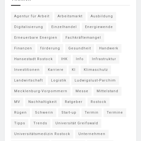
Agentur für Arbeit
Arbeitsmarkt
Ausbildung
Digitalisierung
Einzelhandel
Energiewende
Erneuerbare Energien
Fachkräftemangel
Finanzen
förderung
Gesundheit
Handwerk
Hansestadt Rostock
IHK
Info
Infrastruktur
Investitionen
Karriere
KI
Klimaschutz
Landwirtschaft
Logistik
Ludwigslust-Parchim
Mecklenburg-Vorpommern
Messe
Mittelstand
MV
Nachhaltigkeit
Ratgeber
Rostock
Rügen
Schwerin
Start-up
Termin
Termine
Tipps
Trends
Universität Greifswald
Universitätsmedizin Rostock
Unternehmen