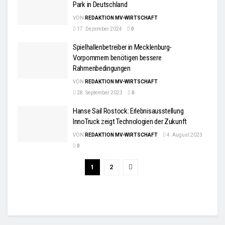
Park in Deutschland
VON
REDAKTION MV-WIRTSCHAFT
17. Dezember 2024
0
Spielhallenbetreiber in Mecklenburg-
Vorpommern benötigen bessere
Rahmenbedingungen
VON
REDAKTION MV-WIRTSCHAFT
28. September 2023
0
Hanse Sail Rostock: Erlebnisausstellung
InnoTruck zeigt Technologien der Zukunft
VON
REDAKTION MV-WIRTSCHAFT
4. August 2023
0
1
2