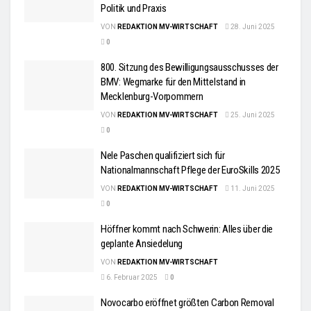
Politik und Praxis
VON
REDAKTION MV-WIRTSCHAFT
28. Juni 2025
0
800. Sitzung des Bewilligungsausschusses der
BMV: Wegmarke für den Mittelstand in
Mecklenburg-Vorpommern
VON
REDAKTION MV-WIRTSCHAFT
25. Juni 2025
0
Nele Paschen qualifiziert sich für
Nationalmannschaft Pflege der EuroSkills 2025
VON
REDAKTION MV-WIRTSCHAFT
11. Juni 2025
0
Höffner kommt nach Schwerin: Alles über die
geplante Ansiedelung
VON
REDAKTION MV-WIRTSCHAFT
6. Februar 2025
0
Novocarbo eröffnet größten Carbon Removal