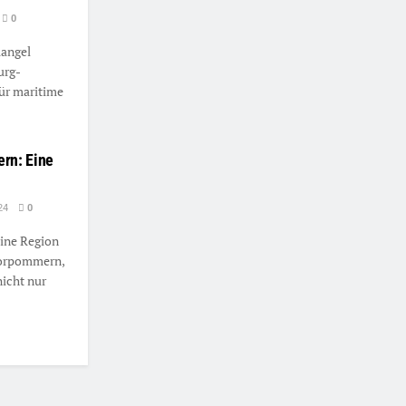
0
angel
urg-
ür maritime
rn: Eine
24
0
ine Region
Vorpommern,
nicht nur