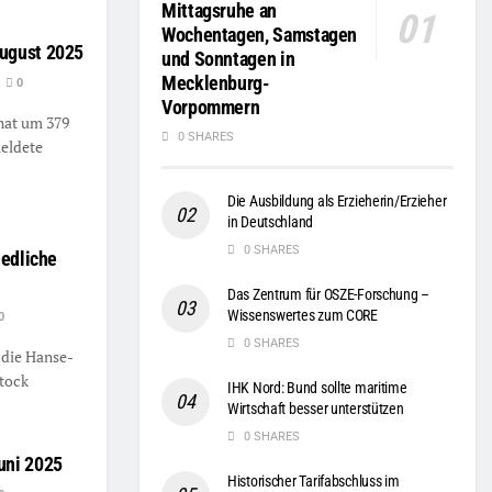
Mittagsruhe an
Wochentagen, Samstagen
ugust 2025
und Sonntagen in
Mecklenburg-
0
Vorpommern
nat um 379
0 SHARES
meldete
Die Ausbildung als Erzieherin/Erzieher
in Deutschland
0 SHARES
iedliche
Das Zentrum für OSZE-Forschung –
Wissenswertes zum CORE
0
0 SHARES
 die Hanse-
stock
IHK Nord: Bund sollte maritime
Wirtschaft besser unterstützen
0 SHARES
uni 2025
Historischer Tarifabschluss im