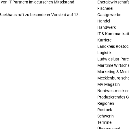
le von IT-Partnern im deutschen Mittelstand
Energiewirtschaf
Fischerei
Backhaus ruft zu besonderer Vorsicht auf
13.
Gastgewerbe
Handel
Handwerk
IT & Kommunikat
Karriere
Landkreis Rostoc
Logistik
Ludwigslust-Par
Maritime Wirtsch
Marketing & Medi
Mecklenburgische
MV Magazin
Nordwestmeckle
Produzierendes 
Regionen
Rostock
Schwerin
Termine
Überregional