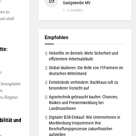
0
Gastgewerbe MV
0 SHARES
en in
uni sind
Empfohlen
tte:
Hebelifte im Betrieb: Mehr Sicherheit und
effizientere Arbeitsabläufe
Global skalieren: Die Rolle von IT-Partnern im
0
deutschen Mittelstand
Erntebrände verhindern: Backhaus ruft zu
 Seenplatte
besonderer Vorsicht auf
is
 zu Beginn
Agrartechnik gebraucht kaufen: Chancen,
Risiken und Preisentwicklung bei
Landmaschinen
Digitaler B2B-Einkauf: Wie Unternehmen in
ilität und
Mecklenburg-Vorpommern ihre
Beschaffungsprozesse zukunftssicher
aufstellen