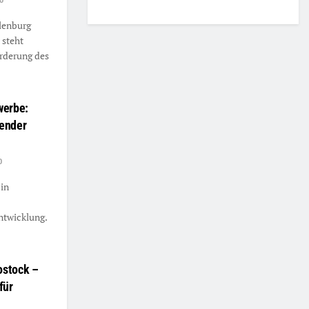
0
lenburg
 steht
orderung des
werbe:
tender
0
in
ntwicklung.
ostock –
für