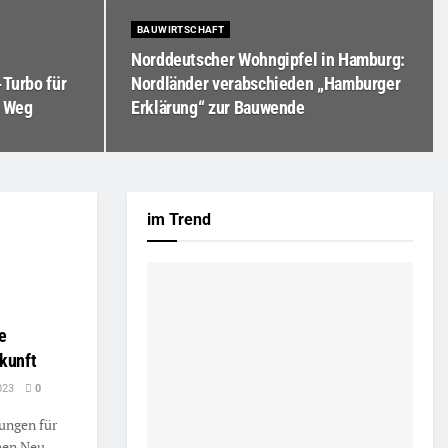
BAUWIRTSCHAFT
Norddeutscher Wohngipfel in Hamburg:
-Turbo für
Nordländer verabschieden „Hamburger
n Weg
Erklärung“ zur Bauwende
im Trend
e
kunft
023
0
ungen für
nen Neu-