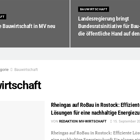
BAUWIRTSCHAFT
AFT
Landesregierung bringt
e Bauwirtschaft in MV neu
Bundesratsinitiative für Bau
die öffentliche Hand auf de
gorie
Bauwirtschaft
irtschaft
Rheingas auf RoBau in Rostock: Effizient
Lösungen für eine nachhaltige Energiezu
VON
REDAKTION MV-WIRTSCHAFT
15. September 2
Rheingas auf RoBau in Rostock: Effiziente Lös
eine nachhaltige Energiezukunft Sie planen ei