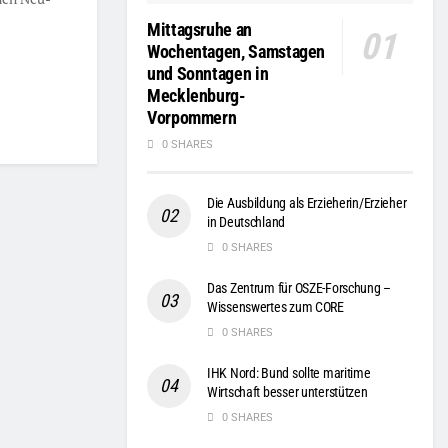
Mittagsruhe an
Wochentagen, Samstagen
und Sonntagen in
Mecklenburg-
Vorpommern
0 SHARES
Die Ausbildung als Erzieherin/Erzieher
in Deutschland
0 SHARES
Das Zentrum für OSZE-Forschung –
Wissenswertes zum CORE
0 SHARES
IHK Nord: Bund sollte maritime
Wirtschaft besser unterstützen
0 SHARES