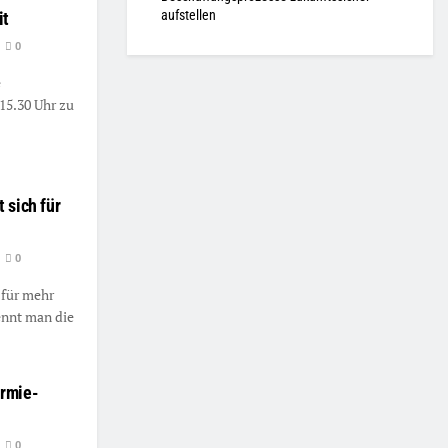
aufstellen
it
0
e
15.30 Uhr zu
 sich für
0
 für mehr
ennt man die
ermie-
0