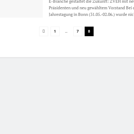
E-Branche gestaltet die Zukunft: ZVEH mit n
Präsidenten und neu gewähltem Vorstand Bei 
Jahrestagung in Bonn (31.05.-02.06.) wurde nich
1
…
7
8