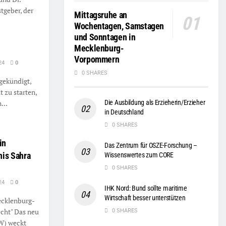
tgeber, der
Mittagsruhe an
Wochentagen, Samstagen
und Sonntagen in
Mecklenburg-
Vorpommern
24
0
0 SHARES
gekündigt,
 zu starten,
...
Die Ausbildung als Erzieherin/Erzieher
in Deutschland
0 SHARES
in
Das Zentrum für OSZE-Forschung –
is Sahra
Wissenswertes zum CORE
0 SHARES
24
0
IHK Nord: Bund sollte maritime
Wirtschaft besser unterstützen
ecklenburg-
cht" Das neu
0 SHARES
W) weckt