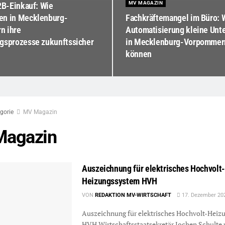
MV MAGAZIN
2B-Einkauf: Wie
n in Mecklenburg-
Fachkräftemangel im Büro: 
n ihre
Automatisierung kleine Un
gsprozesse zukunftssicher
in Mecklenburg-Vorpommern
können
gorie
MV Magazin
agazin
Auszeichnung für elektrisches Hochvolt-
Heizungssystem HVH
VON
REDAKTION MV-WIRTSCHAFT
17. Dezember 20
Auszeichnung für elektrisches Hochvolt-Heiz
HVH Wirtschaftsstaatsekretär Jochen Schulte 