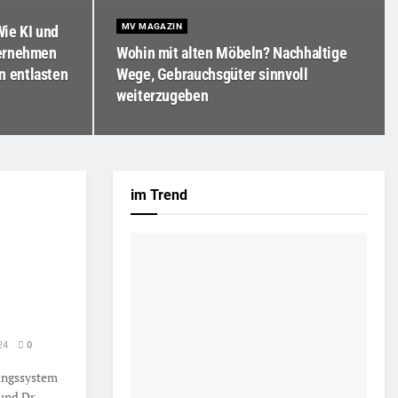
MV MAGAZIN
Wie KI und
ternehmen
Wohin mit alten Möbeln? Nachhaltige
 entlasten
Wege, Gebrauchsgüter sinnvoll
weiterzugeben
im Trend
24
0
ungssystem
und Dr.