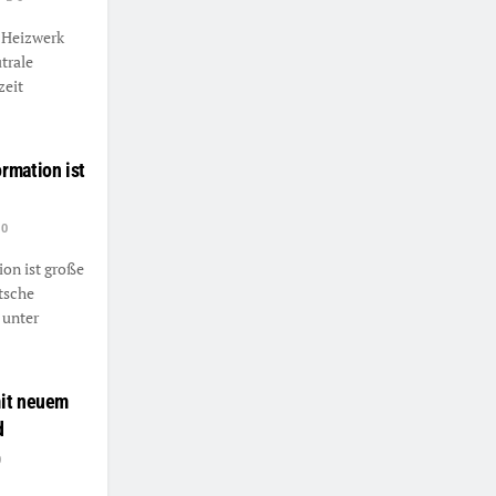
-Heizwerk
trale
zeit
rmation ist
0
on ist große
tsche
 unter
mit neuem
d
0