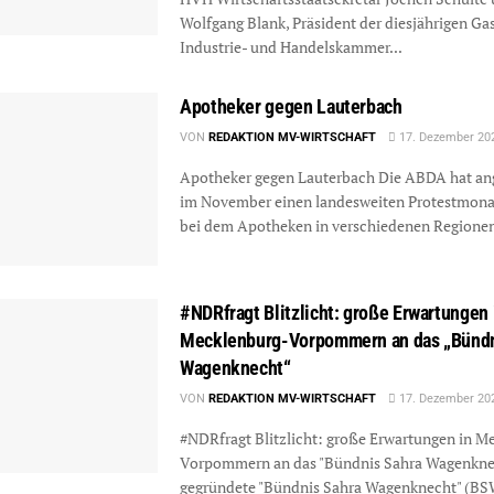
Wolfgang Blank, Präsident der diesjährigen Gas
Industrie- und Handelskammer...
Apotheker gegen Lauterbach
VON
REDAKTION MV-WIRTSCHAFT
17. Dezember 20
Apotheker gegen Lauterbach Die ABDA hat an
im November einen landesweiten Protestmonat
bei dem Apotheken in verschiedenen Regionen
#NDRfragt Blitzlicht: große Erwartungen 
Mecklenburg-Vorpommern an das „Bündn
Wagenknecht“
VON
REDAKTION MV-WIRTSCHAFT
17. Dezember 20
#NDRfragt Blitzlicht: große Erwartungen in M
Vorpommern an das "Bündnis Sahra Wagenkne
gegründete "Bündnis Sahra Wagenknecht" (BS