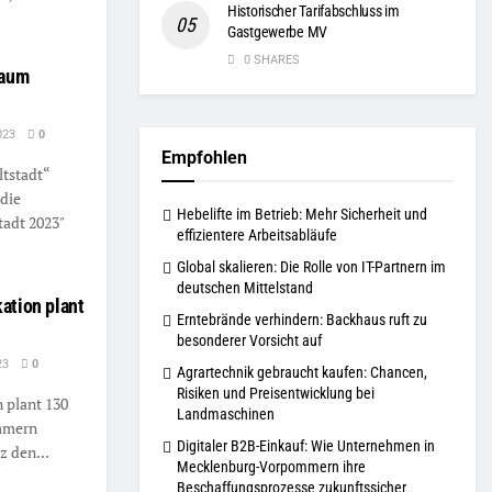
Historischer Tarifabschluss im
Gastgewerbe MV
0 SHARES
raum
023
0
Empfohlen
tstadt“
 die
Hebelifte im Betrieb: Mehr Sicherheit und
tadt 2023"
effizientere Arbeitsabläufe
Global skalieren: Die Rolle von IT-Partnern im
deutschen Mittelstand
ation plant
Erntebrände verhindern: Backhaus ruft zu
besonderer Vorsicht auf
23
0
Agrartechnik gebraucht kaufen: Chancen,
Risiken und Preisentwicklung bei
 plant 130
Landmaschinen
mmern
Digitaler B2B-Einkauf: Wie Unternehmen in
z den...
Mecklenburg-Vorpommern ihre
Beschaffungsprozesse zukunftssicher