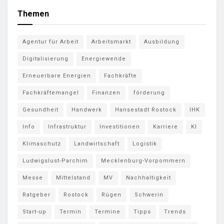
Themen
Agentur für Arbeit
Arbeitsmarkt
Ausbildung
Digitalisierung
Energiewende
Erneuerbare Energien
Fachkräfte
Fachkräftemangel
Finanzen
förderung
Gesundheit
Handwerk
Hansestadt Rostock
IHK
Info
Infrastruktur
Investitionen
Karriere
KI
Klimaschutz
Landwirtschaft
Logistik
Ludwigslust-Parchim
Mecklenburg-Vorpommern
Messe
Mittelstand
MV
Nachhaltigkeit
Ratgeber
Rostock
Rügen
Schwerin
Start-up
Termin
Termine
Tipps
Trends