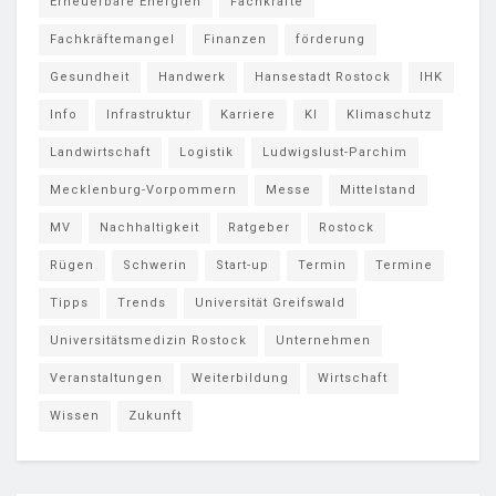
Erneuerbare Energien
Fachkräfte
Fachkräftemangel
Finanzen
förderung
Gesundheit
Handwerk
Hansestadt Rostock
IHK
Info
Infrastruktur
Karriere
KI
Klimaschutz
Landwirtschaft
Logistik
Ludwigslust-Parchim
Mecklenburg-Vorpommern
Messe
Mittelstand
MV
Nachhaltigkeit
Ratgeber
Rostock
Rügen
Schwerin
Start-up
Termin
Termine
Tipps
Trends
Universität Greifswald
Universitätsmedizin Rostock
Unternehmen
Veranstaltungen
Weiterbildung
Wirtschaft
Wissen
Zukunft