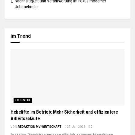
Nachhaltigkeit und Verantwortung im Fokus moderner
Unternehmen
im Trend
LOGISTIK
Hebelifte im Betrieb: Mehr Sicherheit und effizientere
Arbeitsabläufe
VON
REDAKTION MV-WIRTSCHAFT
27. Juli 2026
0
In vielen Betrieben müssen täglich schwere Maschinen,