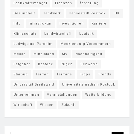
Fachkräftemangel
Finanzen
förderung
Gesundheit
Handwerk
Hansestadt Rostock
IHK
Info
Infrastruktur
Investitionen
Karriere
Klimaschutz
Landwirtschaft
Logistik
Ludwigslust-Parchim
Mecklenburg-Vorpommern
Messe
Mittelstand
MV
Nachhaltigkeit
Ratgeber
Rostock
Rügen
Schwerin
Start-up
Termin
Termine
Tipps
Trends
Universität Greifswald
Universitätsmedizin Rostock
Unternehmen
Veranstaltungen
Weiterbildung
Wirtschaft
Wissen
Zukunft