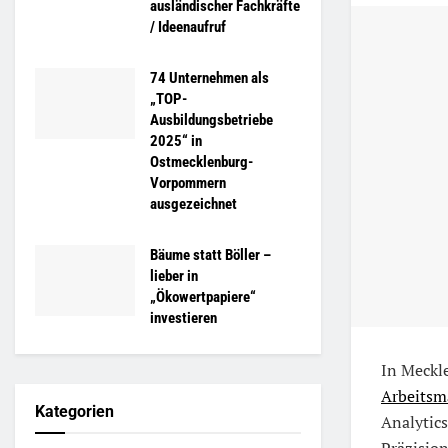
ausländischer Fachkräfte
/ Ideenaufruf
74 Unternehmen als
„TOP-
Ausbildungsbetriebe
2025“ in
Ostmecklenburg-
Vorpommern
ausgezeichnet
Bäume statt Böller –
lieber in
„Ökowertpapiere“
investieren
In Meckl
Arbeitsm
Kategorien
Analytic
Präzision