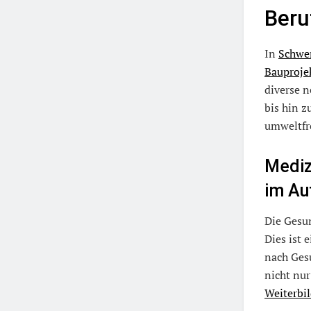
Beru
In
Schwe
Bauproje
diverse 
bis hin z
umweltfr
Mediz
im Au
Die Gesun
Dies ist
nach Ges
nicht nur
Weiterbi