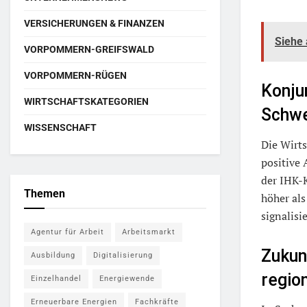
VERSICHERUNGEN & FINANZEN
Siehe
VORPOMMERN-GREIFSWALD
VORPOMMERN-RÜGEN
Konju
WIRTSCHAFTSKATEGORIEN
Schwe
WISSENSCHAFT
Die Wirts
positive
der IHK-
Themen
höher als
signalisie
Agentur für Arbeit
Arbeitsmarkt
Zukun
Ausbildung
Digitalisierung
regio
Einzelhandel
Energiewende
Erneuerbare Energien
Fachkräfte