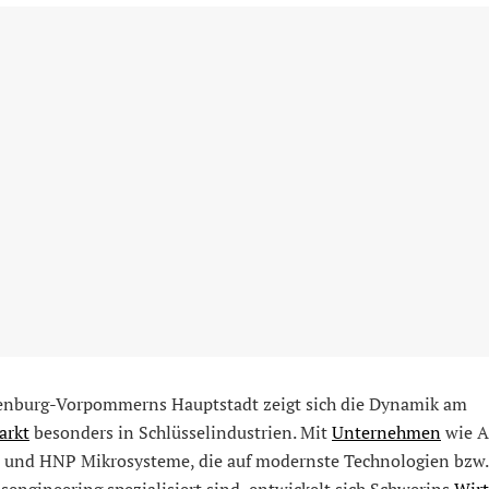
enburg-Vorpommerns Hauptstadt zeigt sich die Dynamik am
arkt
besonders in Schlüsselindustrien. Mit
Unternehmen
wie 
s und HNP Mikrosysteme, die auf modernste Technologien bzw.
sengineering spezialisiert sind, entwickelt sich Schwerins
Wirt