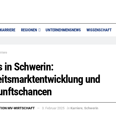
KARRIERE
REGIONEN
UNTERNEHMENSNEWS
WISSENSCHAFT
rriere
 in Schwerin:
eitsmarktentwicklung und
unftschancen
in
TION MV-WIRTSCHAFT
3. Februar 2025
Karriere
,
Schwerin