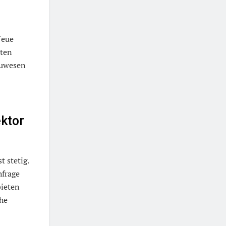
Neue
eten
auwesen
ektor
 stetig.
hfrage
bieten
che