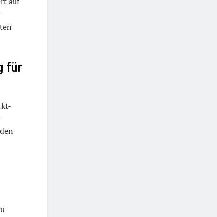
rt auf
-
sten
g für
rkt-
-
 den
zu