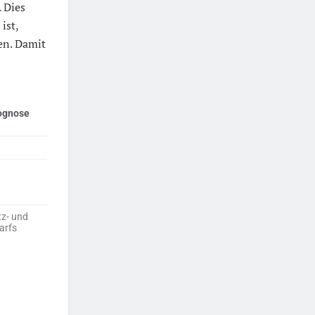
. Dies
ist,
en. Damit
ognose
tz- und
arfs