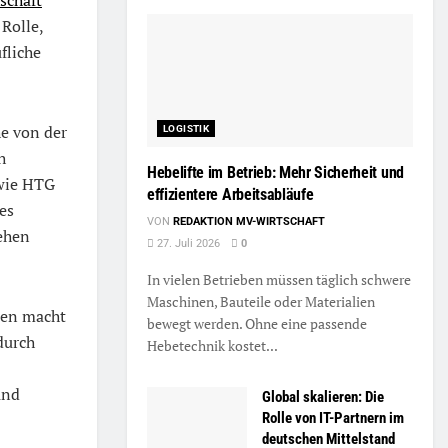
 Rolle,
fliche
e von der
LOGISTIK
h
Hebelifte im Betrieb: Mehr Sicherheit und
 wie HTG
effizientere Arbeitsabläufe
es
VON
REDAKTION MV-WIRTSCHAFT
tehen
27. Juli 2026
0
In vielen Betrieben müssen täglich schwere
Maschinen, Bauteile oder Materialien
ien macht
bewegt werden. Ohne eine passende
durch
Hebetechnik kostet...
und
Global skalieren: Die
Rolle von IT-Partnern im
deutschen Mittelstand