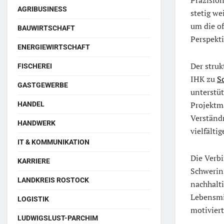
AGRIBUSINESS
stetig we
um die of
BAUWIRTSCHAFT
Perspekti
ENERGIEWIRTSCHAFT
Der stru
FISCHEREI
IHK zu
S
GASTGEWERBE
unterstü
Projektm
HANDEL
Verständ
HANDWERK
vielfälti
IT & KOMMUNIKATION
Die Verb
KARRIERE
Schwerins
LANDKREIS ROSTOCK
nachhalt
Lebensmit
LOGISTIK
motiviert
LUDWIGSLUST-PARCHIM