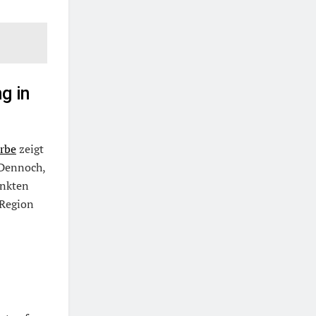
g in
rbe
zeigt
 Dennoch,
unkten
 Region