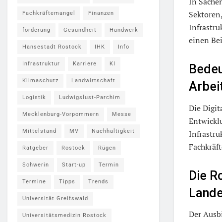
In Sachen
Sektoren,
Fachkräftemangel
Finanzen
Infrastru
förderung
Gesundheit
Handwerk
einen Bei
Hansestadt Rostock
IHK
Info
Infrastruktur
Karriere
KI
Bedeu
Klimaschutz
Landwirtschaft
Arbei
Logistik
Ludwigslust-Parchim
Die Digit
Mecklenburg-Vorpommern
Messe
Entwicklu
Mittelstand
MV
Nachhaltigkeit
Infrastru
Fachkräft
Ratgeber
Rostock
Rügen
Schwerin
Start-up
Termin
Die R
Termine
Tipps
Trends
Lande
Universität Greifswald
Der Ausb
Universitätsmedizin Rostock