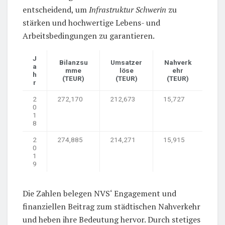
entscheidend, um
Infrastruktur Schwerin
zu
stärken und hochwertige Lebens- und
Arbeitsbedingungen zu garantieren.
J
Bilanzsu
Umsatzer
Nahverk
a
mme
löse
ehr
h
(TEUR)
(TEUR)
(TEUR)
r
2
272,170
212,673
15,727
0
1
8
2
274,885
214,271
15,915
0
1
9
Die Zahlen belegen NVS‘ Engagement und
finanziellen Beitrag zum städtischen Nahverkehr
und heben ihre Bedeutung hervor. Durch stetiges