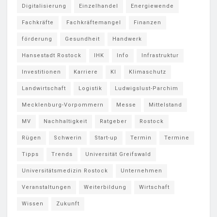
Digitalisierung
Einzelhandel
Energiewende
Fachkräfte
Fachkräftemangel
Finanzen
förderung
Gesundheit
Handwerk
Hansestadt Rostock
IHK
Info
Infrastruktur
Investitionen
Karriere
KI
Klimaschutz
Landwirtschaft
Logistik
Ludwigslust-Parchim
Mecklenburg-Vorpommern
Messe
Mittelstand
MV
Nachhaltigkeit
Ratgeber
Rostock
Rügen
Schwerin
Start-up
Termin
Termine
Tipps
Trends
Universität Greifswald
Universitätsmedizin Rostock
Unternehmen
Veranstaltungen
Weiterbildung
Wirtschaft
Wissen
Zukunft