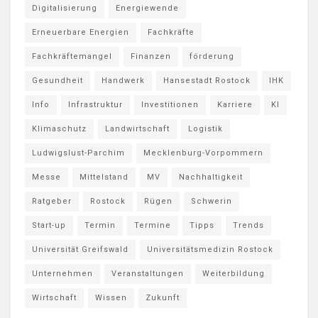
Digitalisierung
Energiewende
Erneuerbare Energien
Fachkräfte
Fachkräftemangel
Finanzen
förderung
Gesundheit
Handwerk
Hansestadt Rostock
IHK
Info
Infrastruktur
Investitionen
Karriere
KI
Klimaschutz
Landwirtschaft
Logistik
Ludwigslust-Parchim
Mecklenburg-Vorpommern
Messe
Mittelstand
MV
Nachhaltigkeit
Ratgeber
Rostock
Rügen
Schwerin
Start-up
Termin
Termine
Tipps
Trends
Universität Greifswald
Universitätsmedizin Rostock
Unternehmen
Veranstaltungen
Weiterbildung
Wirtschaft
Wissen
Zukunft