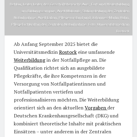
Behlau, Leiter Leiter des Geschäftsbereichs Aus-, Fort- und Weiterbildung
am Bildungscampus, Anett Malowitz, Stationsleitung der Zentralen
Notaufnahme, Anett Laban, Pflegevorstand und Johannes-Martin Hahn,
Pflegefachkraft in der Zentralen Notaufnahme. Foto: Universitätsmedizin
Rostock
Ab Anfang September 2025 bietet die
Universitätsmedizin
Rostock
eine umfassende
Weiterbildung
in der Notfallpflege an. Die
Qualifikation richtet sich an ausgebildete
Pflegekräfte, die ihre Kompetenzen in der
Versorgung von Notfallpatientinnen und
Notfallpatienten vertiefen und
professionalisieren möchten. Die Weiterbildung
orientiert sich an den aktuellen
Vorgaben
der
Deutschen Krankenhausgesellschaft (DKG) und
kombiniert theoretische Inhalte mit praktischen
Einsätzen – unter anderem in der Zentralen