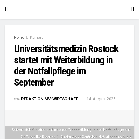
Home
Karriere
Universitätsmedizin Rostock
startet mit Weiterbildung in
der Notfallpflege im
September
von
REDAKTION MV-WIRTSCHAFT
14. August 2025
Setzen sich für eine umfassende Weiterbildung in der Notfallpflege ein:
Dr. Tarek Iko Eiben (v.l.), Chefarzt der Zentralen Notaufnahme, Niels