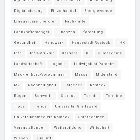
Agentur für Arbeit
Arbeitsmarkt
Ausbildung
Digitalisierung
Einzelhandel
Energiewende
Erneuerbare Energien
Fachkräfte
Fachkräftemangel
Finanzen
förderung
Gesundheit
Handwerk
Hansestadt Rostock
IHK
Info
Infrastruktur
Karriere
KI
Klimaschutz
Landwirtschaft
Logistik
Ludwigslust-Parchim
Mecklenburg-Vorpommern
Messe
Mittelstand
MV
Nachhaltigkeit
Ratgeber
Rostock
Rügen
Schwerin
Start-up
Termin
Termine
Tipps
Trends
Universität Greifswald
Universitätsmedizin Rostock
Unternehmen
Veranstaltungen
Weiterbildung
Wirtschaft
Wissen
Zukunft