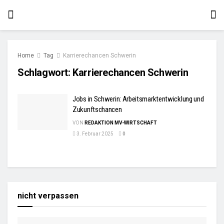
Home
Tag
Karrierechancen Schwerin
Schlagwort:
Karrierechancen Schwerin
Jobs in Schwerin: Arbeitsmarktentwicklung und
Zukunftschancen
VON
REDAKTION MV-WIRTSCHAFT
3. Februar 2025
0
nicht verpassen