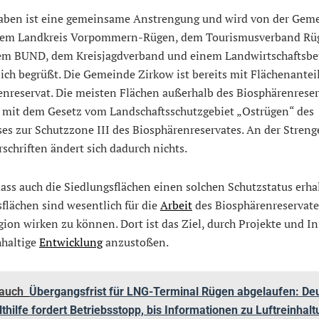
aben ist eine gemeinsame Anstrengung und wird von der Gem
dem Landkreis Vorpommern-Rügen, dem Tourismusverband Rü
m BUND, dem Kreisjagdverband und einem Landwirtschafts­be
ich begrüßt. Die Gemeinde Zirkow ist bereits mit Flächenantei
enreservat. Die meisten Flächen außerhalb des Biosphärenreser
 mit dem Gesetz vom Landschaftsschutzgebiet „Ostrügen“ des
es zur Schutzzone III des Biosphärenreservates. An der Streng
schriften ändert sich dadurch nichts.
dass auch die Siedlungsflächen einen solchen Schutzsta­tus erha
flächen sind wesentlich für die
Arbeit
des Biosphärenreservate
ion wirken zu können. Dort ist das Ziel, durch Projekte und In
hhaltige
Entwicklung
anzustoßen.
 auch
Übergangsfrist für LNG-Terminal Rügen abgelaufen: De
hilfe fordert Betriebsstopp, bis Informationen zu Luftreinhal