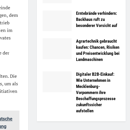
einde
Erntebrände verhindern:
gen, dem
Backhaus ruft zu
trieb
besonderer Vorsicht auf
len im
vates
Agrartechnik gebraucht
kaufen: Chancen, Risiken
e der
und Preisentwicklung bei
Landmaschinen
Digitaler B2B-Einkauf:
lten. Die
Wie Unternehmen in
s, um als
Mecklenburg-
itiativen
Vorpommern ihre
Beschaffungsprozesse
zukunftssicher
aufstellen
utsche
tung