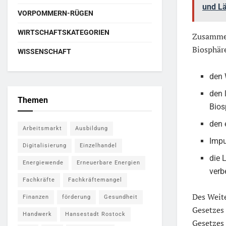
und Lä
VORPOMMERN-RÜGEN
WIRTSCHAFTSKATEGORIEN
Zusammen
Biosphär
WISSENSCHAFT
den 
den 
Themen
Bios
den 
Arbeitsmarkt
Ausbildung
Impu
Digitalisierung
Einzelhandel
die 
Energiewende
Erneuerbare Energien
verb
Fachkräfte
Fachkräftemangel
Des Weit
Finanzen
förderung
Gesundheit
Gesetzes 
Handwerk
Hansestadt Rostock
Gesetzes 