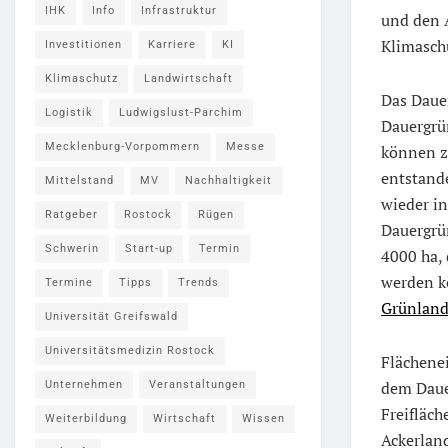
IHK
Info
Infrastruktur
und den A
Klimaschu
Investitionen
Karriere
KI
Klimaschutz
Landwirtschaft
Das Daue
Logistik
Ludwigslust-Parchim
Dauergrün
Mecklenburg-Vorpommern
Messe
können z
entstande
Mittelstand
MV
Nachhaltigkeit
wieder i
Ratgeber
Rostock
Rügen
Dauergrü
Schwerin
Start-up
Termin
4000 ha, 
werden kö
Termine
Tipps
Trends
Grünlan
Universität Greifswald
Universitätsmedizin Rostock
Flächene
dem Daue
Unternehmen
Veranstaltungen
Freifläc
Weiterbildung
Wirtschaft
Wissen
Ackerlan