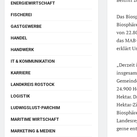
ENERGIEWIRTSCHAFT
FISCHEREI
Das Biosp
Biosphär
GASTGEWERBE
von 22.80
HANDEL
das MAB-
erklärt U
HANDWERK
IT & KOMMUNIKATION
„Derzeit 
insgesamt
KARRIERE
Gemeinde
LANDKREIS ROSTOCK
24.900 H
Hektar. D
LOGISTIK
Hektar-Zi
LUDWIGSLUST-PARCHIM
Biosphär
MARITIME WIRTSCHAFT
Landesre
gerne en
MARKETING & MEDIEN