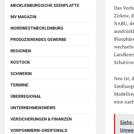
MECKLENBURGISCHE SEENPLATTE
Das Vorh
Zirkow, 
MV MAGAZIN
NABU, de
NORDWESTMECKLENBURG
ausdrückl
Biosphär
PRODUZIERENDES GEWERBE
wechseln
REGIONEN
Landkreis
Schutzvor
ROSTOCK
SCHWERIN
Neu ist, 
TERMINE
Siedlungs
Modellreg
ÜBERREGIONAL
eine nac
UNTERNEHMENSNEWS
VERSICHERUNGEN & FINANZEN
Siehe
Umwelt
VORPOMMERN-GREIFSWALD