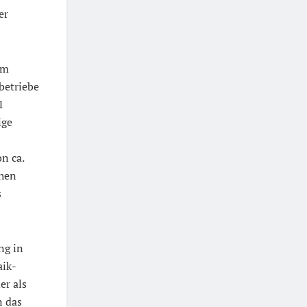
er
um
betriebe
1
ige
n ca.
chen
s
ng in
aik-
er als
n das