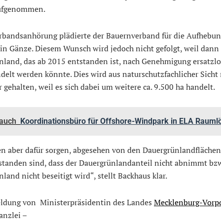
ufgenommen.
erbandsanhörung plädierte der Bauernverband für die Aufhebun
in Gänze. Diesem Wunsch wird jedoch nicht gefolgt, weil dann
nland, das ab 2015 ent­standen ist, nach Genehmigung ersatzlo
lt werden könnte. Dies wird aus naturschutzfachlicher Sicht 
r gehalten, weil es sich dabei um weitere ca. 9.500 ha handelt.
 auch
Koordinationsbüro für Offshore-Windpark in ELA Rauml
n aber dafür sorgen, abgesehen von den Dauergrün­landflächen,
tanden sind, dass der Dauergrün­land­anteil nicht abnimmt bzw
land nicht beseitigt wird“, stellt Backhaus klar.
ldung von Ministerpräsidentin des Landes
Mecklenburg-Vor
anzlei –