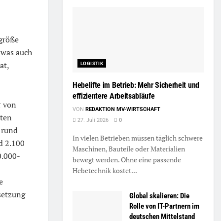
tgröße
 was auch
at,
LOGISTIK
Hebelifte im Betrieb: Mehr Sicherheit und
effizientere Arbeitsabläufe
r von
VON
REDAKTION MV-WIRTSCHAFT
mten
27. Juli 2026
0
 rund
In vielen Betrieben müssen täglich schwere
d 2.100
Maschinen, Bauteile oder Materialien
0.000-
bewegt werden. Ohne eine passende
Hebetechnik kostet...
e
setzung
Global skalieren: Die
Rolle von IT-Partnern im
deutschen Mittelstand