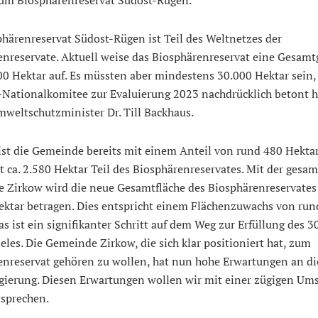
härenreservat Südost-Rügen ist Teil des Weltnetzes der
enreservate. Aktuell weise das Biosphärenreservat eine Gesam
0 Hektar auf. Es müssten aber mindestens 30.000 Hektar sein,
National­komitee zur Evaluierung 2023 nachdrücklich betont h
mweltschutzminister Dr. Till Backhaus.
ist die Gemeinde bereits mit einem Anteil von rund 480 Hekta
 ca. 2.580 Hektar Teil des Biosphären­reservates. Mit der gesa
 Zirkow wird die neue Gesamtfläche des Biosphärenreservates
ektar betragen. Dies entspricht einem Flächenzuwachs von run
as ist ein signifikanter Schritt auf dem Weg zur Erfüllung des 3
eles. Die Gemeinde Zirkow, die sich klar positioniert hat, zum
enreservat gehören zu wollen, hat nun hohe Erwartungen an di
gierung. Diesen Erwar­tungen wollen wir mit einer zügigen Um
tsprechen.