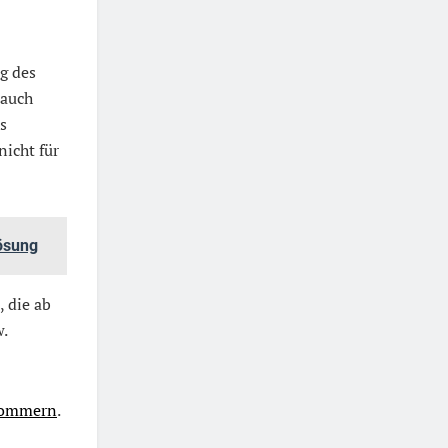
g des
 auch
s
nicht für
ösung
 die ab
.
pommern
.