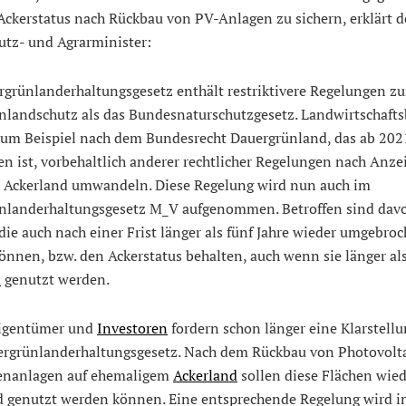
ckerstatus nach Rückbau von PV-Anlagen zu sichern, erklärt d
tz- und Agrar­minister:
rgrünlanderhaltungsgesetz enthält restriktivere Regelungen z
landschutz als das Bundesnatur­schutzgesetz. Landwirtschafts
um Beispiel nach dem Bundesrecht Dauergrünland, das ab 202
n ist, vorbehaltlich anderer rechtlicher Rege­lungen nach Anze
n Ackerland umwandeln. Diese Regelung wird nun auch im
nlanderhaltungsgesetz M_V aufgenommen. Betroffen sind davo
die auch nach einer Frist länger als fünf Jahre wieder umgebro
nnen, bzw. den Ackerstatus behalten, auch wenn sie länger al
d
genutzt werden.
igentümer und
Investoren
fordern schon länger eine Klarstellu
rgrünlanderhaltungsgesetz. Nach dem Rückbau von Photovolt
henanlagen auf ehemaligem
Ackerland
sollen diese Flächen wied
d genutzt werden können. Eine entsprechende Regelung wird i