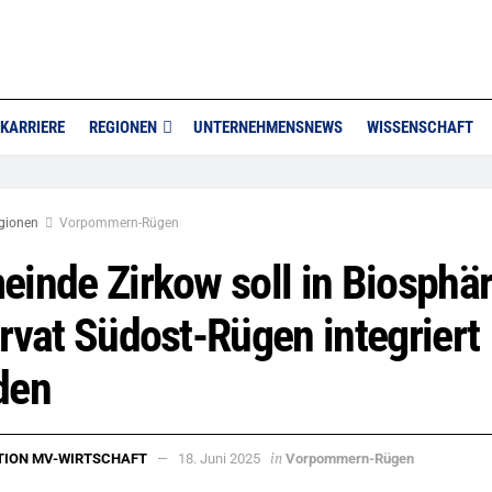
KARRIERE
REGIONEN
UNTERNEHMENSNEWS
WISSENSCHAFT
gionen
Vorpommern-Rügen
inde Zirkow soll in Biosphä
rvat Südost-Rügen integriert
den
in
TION MV-WIRTSCHAFT
18. Juni 2025
Vorpommern-Rügen