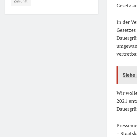
Zukunft
Gesetz a
In der V
Gesetzes 
Dauergrü
umgewande
vertretba
Siehe
Wir wolle
2021 ents
Dauergrün
Presseme
– Staatsk