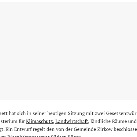
ett hat sich in seiner heutigen Sitzung mit zwei Gesetzentwür
sterium für
Klimaschutz
,
Landwirtschaft
, ländliche Räume un
gt. Ein Entwurf regelt den von der Gemeinde Zirkow beschloss
 zum Biosphärenreservat Südost-Rügen.