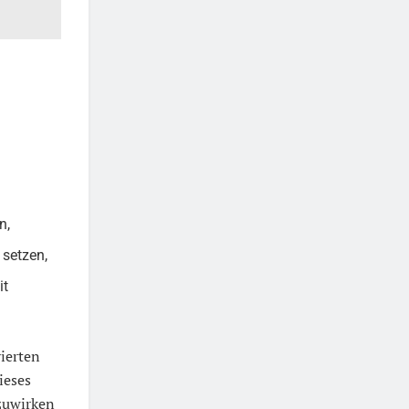
n,
 setzen,
it
ierten
ieses
nzuwirken