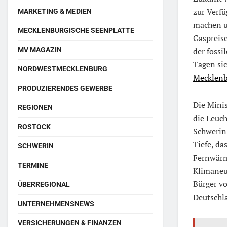
zur Verf
MARKETING & MEDIEN
machen un
MECKLENBURGISCHE SEENPLATTE
Gaspreis
MV MAGAZIN
der foss
Tagen sic
NORDWESTMECKLENBURG
Mecklen
PRODUZIERENDES GEWERBE
Die Mini
REGIONEN
die Leuc
ROSTOCK
Schwerin 
Tiefe, d
SCHWERIN
Fernwärm
TERMINE
Klimaneu
Bürger vo
ÜBERREGIONAL
Deutschl
UNTERNEHMENSNEWS
VERSICHERUNGEN & FINANZEN