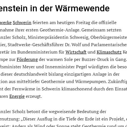
enstein in der Wärmewende
twerke
Schwerin
feierten am heutigen Freitag die offizielle
bnahme ihrer ersten Geothermie-Anlage. Gemeinsam setzten
nzler Scholz, Ministerpräsidentin Schwesig, Oberbürgermeiste
er, Stadtwerke-Geschäftsführer Dr. Wolf und Parlamentarische
kretär im Bundesministerium für
Wirtschaft
und
Klimaschutz
Ke
umpe zur
Förderung
der warmen Sole per Buzzer-Druck in Gang
ftsminister Meyer und Innenminister Pegel würdigten die bes
dieser deutschlandweit bislang einzigartigen Anlage in der
ion aus mitteltiefer Geothermie und Wärmepumpen. Zukünfti
nt der Fernwärme in Schwerin klimaschonend durch den Einsat
aren
Energie
erzeugt.
nzler Scholz betont die wegweisende Bedeutung der
utzung: „Dieser Ausflug in die Tiefe der Erde ist ein Projekt, 
weist: Anders als Wind oder Sonne steht Geothermie rund um 