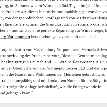
ügung, im Sommer wie im Winter, an 365 Tagen im Jahr. Und de
s Projekte wie dieses hier nicht nur unabhängiger von den vo
en, von der geopolitischen Großlage und von Marktschwankung
ilen Energie. Sie können die Grundlast auch an sonnen- oder 
hern – und sind so eine perfekte Ergänzung zur
Windenergie
, 
burg-Vorpommern
heute schon ganz vorne mit dabei ist.“
sterpräsidentin von Mecklenburg-Vorpommern, Manuela Schwe
htturmwirkung des Projekts hervor: „Die neue Geothermieanlag
ist einzigartig in Deutschland: 56 Grad heißes Wasser aus 1.3
as an der Oberfläche von vier Wärmepumpen erhitzt und dann p
e in die Häuser und Wohnungen der Menschen gebracht wird.
tral, leistungsfähig und mit konkretem Nutzen für die Bürger
r Ort zeigt die Anlage beispielhaft, wie die Energiewende in
and gelingen kann.“