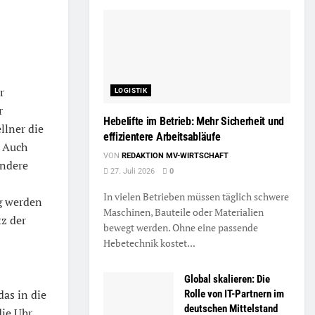
r
LOGISTIK
r
Hebelifte im Betrieb: Mehr Sicherheit und
llner die
effizientere Arbeitsabläufe
. Auch
VON
REDAKTION MV-WIRTSCHAFT
ondere
27. Juli 2026
0
In vielen Betrieben müssen täglich schwere
g werden
Maschinen, Bauteile oder Materialien
z der
bewegt werden. Ohne eine passende
Hebetechnik kostet...
Global skalieren: Die
das in die
Rolle von IT-Partnern im
deutschen Mittelstand
die Uhr