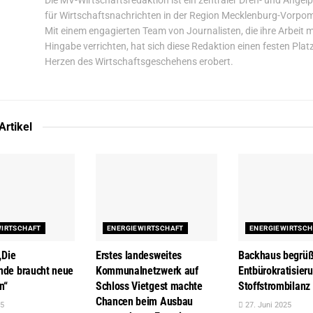
Die MV-Wirtschaftsredaktion ist ein zentraler Dreh- und Angel
für Wirtschaftsnachrichten in der Region Mecklenburg-Vorpo
Mit einem engagierten Team von Journalisten, die ihre Arbeit m
Hingabe verrichten, hat sich diese Redaktion einen festen Plat
Herzen des Wirtschaftsgeschehens erobert.
Artikel
WIRTSCHAFT
ENERGIEWIRTSCHAFT
ENERGIEWIRTSCH
„Die
Erstes landesweites
Backhaus begrüß
nde braucht neue
Kommunalnetzwerk auf
Entbürokra­tisier
n“
Schloss Vietgest machte
Stoffstrombilanz
Chancen beim Ausbau
25
27. Juni 2025