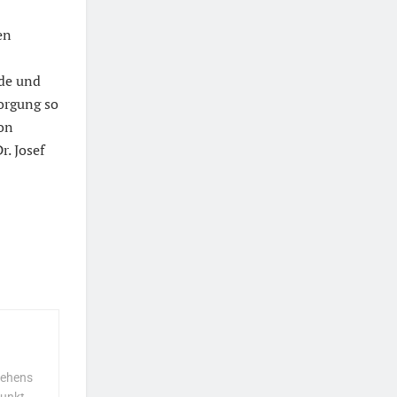
en
de und
orgung so
hon
r. Josef
hehens