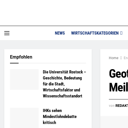
NEWS
WIRTSCHAFTSKATEGORIEN
Empfohlen
Home
En
Geot
Die Universität Rostock –
Geschichte, Bedeutung
Mei
für die Stadt,
Wirtschaftsfaktor und
Wissenschaftsstandort
von
REDAK
IHKs sehen
Mindestlohndebatte
kritisch