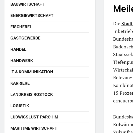
BAUWIRTSCHAFT
Meil
ENERGIEWIRTSCHAFT
Die
Stad
FISCHEREI
Inbetrie
GASTGEWERBE
Bundeska
Badenschi
HANDEL
Staatsse
HANDWERK
Tiefenp
Wirtscha
IT & KOMMUNIKATION
Relevanz 
KARRIERE
Kombinat
15 Proze
LANDKREIS ROSTOCK
erneuerb
LOGISTIK
Bundeska
LUDWIGSLUST-PARCHIM
Erdwärmen
MARITIME WIRTSCHAFT
Zukunft 