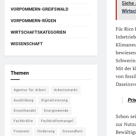
Siehe
VORPOMMERN-GREIFSWALD
Wirtsc
VORPOMMERN-RÜGEN
Für Rico 
WIRTSCHAFTSKATEGORIEN
Inbetrie
WISSENSCHAFT
Klimaneu
bewiesen
Schwerins
Mit der k
Themen
von foss
Daseinsvo
Agentur für Arbeit
Arbeitsmarkt
Pri
Ausbildung
Digitalisierung
Einzelhandel
Energiewende
Schon se
Fachkräfte
Fachkräftemangel
zur Nutzu
Bewältig
Finanzen
förderung
Gesundheit