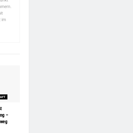
punkt
mmern.
it
z im
AFT
t
ung –
 weg