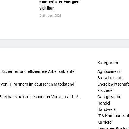
erneuerbarer Energien
sichtbar
28. Juni 2025
Kategorien
r Sicherheit und effizientere Arbeitsabläufe
Agribusiness
Bauwirtschaft
le von IT-Partnern im deutschen Mittelstand
Energiewirtschaf
Fischerei
Backhaus ruft zu besonderer Vorsicht auf
13.
Gastgewerbe
Handel
Handwerk
IT & Kommunikat
Karriere
Landkreis Rostoc