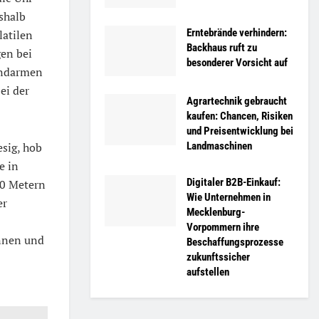
shalb
Erntebrände verhindern:
latilen
Backhaus ruft zu
en bei
besonderer Vorsicht auf
windarmen
bei der
Agrartechnik gebraucht
kaufen: Chancen, Risiken
und Preisentwicklung bei
Landmaschinen
sig, hob
e in
Digitaler B2B-Einkauf:
00 Metern
Wie Unternehmen in
er
Mecklenburg-
Vorpommern ihre
innen und
Beschaffungsprozesse
zukunftssicher
aufstellen