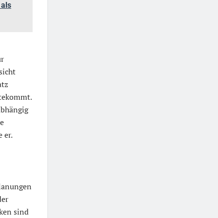
als
ur
sicht
atz
utekommt.
abhängig
le
 er.
Planungen
der
ken sind