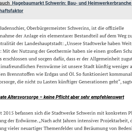
 auch
Hagebaumarkt Schwerin: Bau- und Heimwerkerbranche 
haftsfaktor
Badenschier, Oberbürgermeister Schwerins, ist die offizielle
bnahme der Anlage ein elementarer Bestandteil auf dem Weg z
tralität der Landeshauptstadt: „Unsere Stadtwerke haben Weit
: Mit der Nutzung der Geothermie haben sie einen großen Sch
 erschlossen und sorgen dafür, dass er der Allgemeinheit zug
limafreundlichen Fernwärme ist unsere Stadt künftig weniger 
ilen Brennstoffen wie Erdgas und Öl. So funktioniert kommuna
rsorge, die nicht zu Lasten künftiger Generationen geht“, sagte
vate Altersvorsorge – keine Pflicht aber sehr empfehlenswert
it 2015 befassen sich die Stadtwerke Schwerin mit konkreten 
ng der Erdwärme. „Nach acht Jahren intensiver Projektarbeit, 
ung vieler neuartiger Themenfelder und Beräumung von Beden