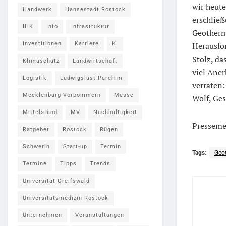
wir heut
Handwerk
Hansestadt Rostock
erschlie
IHK
Info
Infrastruktur
Geothermi
Investitionen
Karriere
KI
Herausfo
Stolz, da
Klimaschutz
Landwirtschaft
viel Aner
Logistik
Ludwigslust-Parchim
verraten:
Mecklenburg-Vorpommern
Messe
Wolf, Ges
Mittelstand
MV
Nachhaltigkeit
Presseme
Ratgeber
Rostock
Rügen
Schwerin
Start-up
Termin
Tags:
Geo
Termine
Tipps
Trends
Universität Greifswald
Universitätsmedizin Rostock
Unternehmen
Veranstaltungen