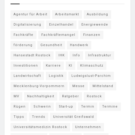
Agentur für Arbeit
Arbeitsmarkt
Ausbildung
Digitalisierung
Einzelhandel
Energiewende
Fachkräfte
Fachkräftemangel
Finanzen
förderung
Gesundheit
Handwerk
Hansestadt Rostock
IHK
Info
Infrastruktur
Investitionen
Karriere
KI
Klimaschutz
Landwirtschaft
Logistik
Ludwigslust-Parchim
Mecklenburg-Vorpommern
Messe
Mittelstand
MV
Nachhaltigkeit
Ratgeber
Rostock
Rügen
Schwerin
Start-up
Termin
Termine
Tipps
Trends
Universität Greifswald
Universitätsmedizin Rostock
Unternehmen