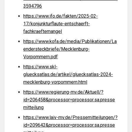
3594796
https://www.ifo.de/fakten/2025-02-
17/konjunkturflaute-entschaerft-
fachkraeftemangel
https://www.kofa.de/media/Publikationen/La
endersteckbriefe/Mecklenburg-
Vorpommern.pdf
https://www.skl-
gluecksatlas.de/artikel/gluecksatlas-2024-
mecklenburg-vorpommern.html
https://www.regierung-mv.de/Aktuell/?
id=206458&processor=processor.sa.presse
mitteilung
https://www.laiv-mv.de/Pressemitteilungen/?
id=209642&processor=processor.sa.presse