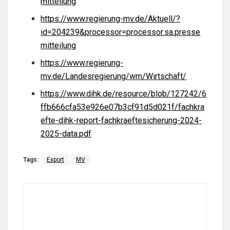
mitteilung
https://www.regierung-mv.de/Aktuell/?
id=204239&processor=processor.sa.presse
mitteilung
https://www.regierung-
mv.de/Landesregierung/wm/Wirtschaft/
https://www.dihk.de/resource/blob/127242/6
ffb666cfa53e926e07b3cf91d5d021f/fachkra
efte-dihk-report-fachkraeftesicherung-2024-
2025-data.pdf
Tags:
Export
MV