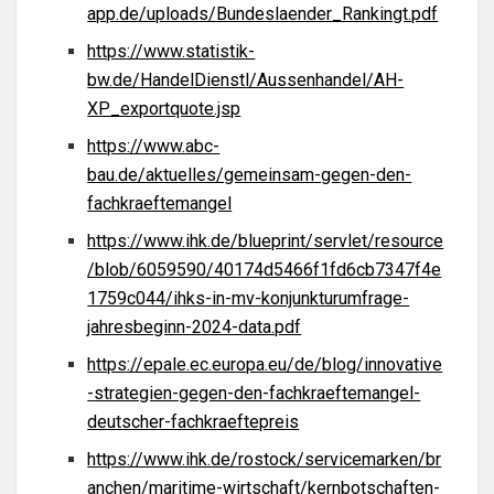
app.de/uploads/Bundeslaender_Rankingt.pdf
https://www.statistik-
bw.de/HandelDienstl/Aussenhandel/AH-
XP_exportquote.jsp
https://www.abc-
bau.de/aktuelles/gemeinsam-gegen-den-
fachkraeftemangel
https://www.ihk.de/blueprint/servlet/resource
/blob/6059590/40174d5466f1fd6cb7347f4e
1759c044/ihks-in-mv-konjunkturumfrage-
jahresbeginn-2024-data.pdf
https://epale.ec.europa.eu/de/blog/innovative
-strategien-gegen-den-fachkraeftemangel-
deutscher-fachkraeftepreis
https://www.ihk.de/rostock/servicemarken/br
anchen/maritime-wirtschaft/kernbotschaften-