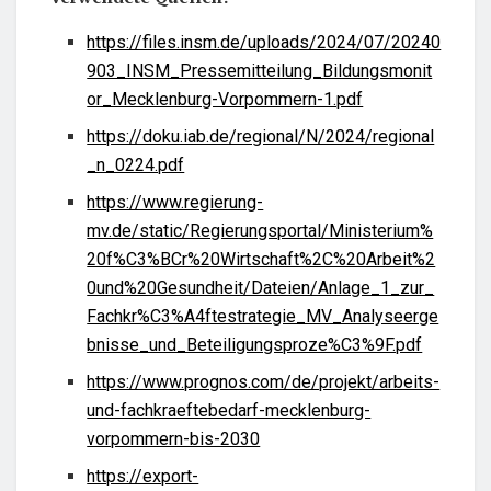
https://files.insm.de/uploads/2024/07/20240
903_INSM_Pressemitteilung_Bildungsmonit
or_Mecklenburg-Vorpommern-1.pdf
https://doku.iab.de/regional/N/2024/regional
_n_0224.pdf
https://www.regierung-
mv.de/static/Regierungsportal/Ministerium%
20f%C3%BCr%20Wirtschaft%2C%20Arbeit%2
0und%20Gesundheit/Dateien/Anlage_1_zur_
Fachkr%C3%A4ftestrategie_MV_Analyseerge
bnisse_und_Beteiligungsproze%C3%9F.pdf
https://www.prognos.com/de/projekt/arbeits-
und-fachkraeftebedarf-mecklenburg-
vorpommern-bis-2030
https://export-